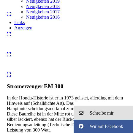
Neuigkeiten 2019
Neuigkeiten 2018
Neuigkeiten 2017
Neuigkeiten 2016
Links
Anzeigen
Stromerzeuger EM 300
In der Honda-Historie ist er in 1973 gelistet, allerding mit dem
Hinweis auf (Schalldichte Art). Das
Hauptunterscheidungsmerkmal zum E 300 ist die Farbgebung.
Schreibe mir
Diese Baureihe ist in der Mitte rot und die Außenteile sind
silber lackiert, ebenso hat der Rückdeckel eine andere Form. Lt.
Bedienungsanleitung (Technische Daten) liefert er eine max.
Wir auf Facebook
Leistung von 300 Watt.