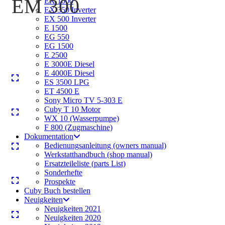
EM 300
EX 1000
EX 350 Inverter
EX 500 Inverter
E 1500
EG 550
EG 1500
E 2500
E 3000E Diesel
E 4000E Diesel
ES 3500 LPG
ET 4500 E
Sony Micro TV 5-303 E
Cuby T 10 Motor
WX 10 (Wasserpumpe)
F 800 (Zugmaschine)
Dokumentation
Bedienungsanleitung (owners manual)
Werkstatthandbuch (shop manual)
Ersatzteileliste (parts List)
Sonderhefte
Prospekte
Cuby Buch bestellen
Neuigkeiten
Neuigkeiten 2021
Neuigkeiten 2020