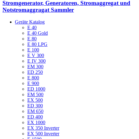
Stromgenerator, Generatoren, Stromaggregat und
Notstromaggragat Sammler
Geräte Katalog
E 40
E 40 Gold
E 80
E 80 LPG
E 100
E V 300
E IV 300
EM 300
ED 250
E 800
E 900
ED 1000
EM 500
EX 500
ED 300
EM 650
ED 400
EX 1000
EX 350 Inverter
EX 500 Inverter