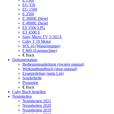
E 1500
EG 550
EG 1500
E 2500
E 3000E Diesel
E 4000E Diesel
ES 3500 LPG
ET 4500 E
Sony Micro TV 5-303 E
Cuby T 10 Motor
WX 10 (Wasserpumpe)
F 800 (Zugmaschine)
Back
Dokumentation
Bedienungsanleitung (owners manual)
Werkstatthandbuch (shop manual)
Ersatzteileliste (parts List)
Sonderhefte
Prospekte
Back
Cuby Buch bestellen
Neuigkeiten
Neuigkeiten 2021
Neuigkeiten 2020
Neuigkeiten 2019