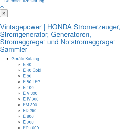
Datenschutzerklärung
Vintagepower | HONDA Stromerzeuger,
Stromgenerator, Generatoren,
Stromaggregat und Notstromaggragat
Sammler
Geräte Katalog
E 40
E 40 Gold
E 80
E 80 LPG
E 100
E V 300
E IV 300
EM 300
ED 250
E 800
E 900
ED 1000