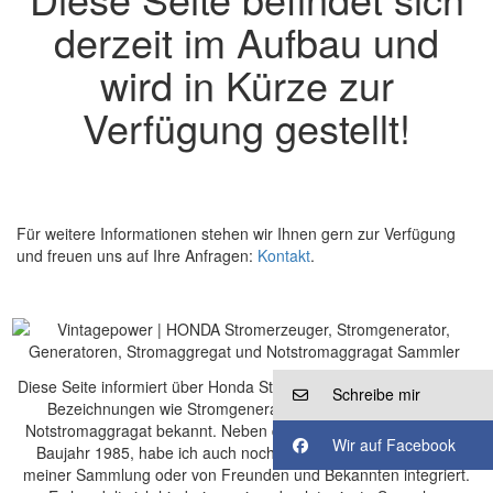
derzeit im Aufbau und
wird in Kürze zur
Verfügung gestellt!
Für weitere Informationen stehen wir Ihnen gern zur Verfügung
und freuen uns auf Ihre Anfragen:
Kontakt
.
Diese Seite informiert über Honda Stromerzeuger, auch unter den
Schreibe mir
Bezeichnungen wie Stromgenerator, Stromaggregat oder
Notstromaggragat bekannt. Neben den bekannten Modellen bis
Wir auf Facebook
Baujahr 1985, habe ich auch noch einige andere Geräte aus
meiner Sammlung oder von Freunden und Bekannten integriert.